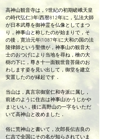
高神山観音寺は，9世紀の初期嵯峨天皇
の時代弘仁3年(西暦812年)に，弘法大師
が日本武尊を御神霊を仏像としてまつ
り，神事山と称したのが始まりで，そ
の後，寛治元年(1087年)に大和の国の法
陵律師という聖僧が，神事山の観音大
士のおつげにより当地を尋ね，檜の大
樹の下に，尊き十一面観世音菩薩のお
わします姿を見い出して，御堂を建立
安置したのが縁起です．
当山は，真言宗御室仁和寺派に属し，
前述のように住吉は神事山(かうじかや
ま)といい，後に高野山の一字をいただ
いて高神山と改めました．
俗に荒神山と書いて，次郎長伝吉良の
仁吉で全国にその名が知らされていま