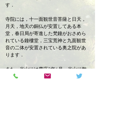
す．
寺院には，十一面観世音菩薩と日天，
月天，地天の銅仏が安置してある本
堂，春日局が寄進した梵鐘がおさめら
れている鐘樓堂，三宝荒神と九面観世
音の二体が安置されている奥之院があ
ります．
また，当山には慶応2年4月，当山に散
華した吉良の仁吉の碑，その仁吉を倒
したとされている火縄銃，弾痕などが
残されています．