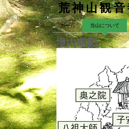
​荒神山観
ホーム
当山について
境内略図