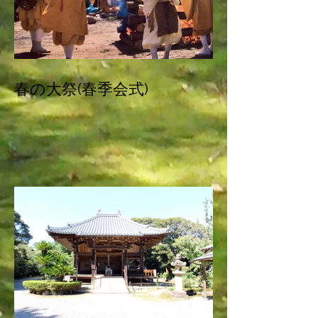
春の大祭(春季会式)